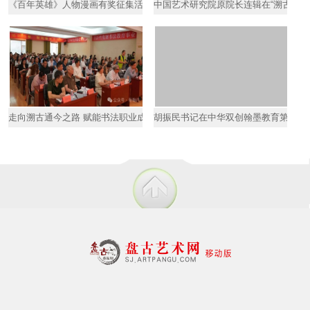
《百年英雄》人物漫画有奖征集活动在京启动
中国艺术研究院原院长连辑在“溯古通今
走向溯古通今之路 赋能书法职业成才—苏士澍在双创翰墨第五期“
胡振民书记在中华双创翰墨教育第五期“