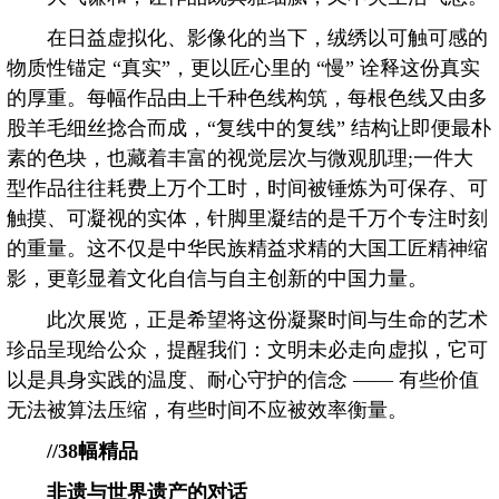
在日益虚拟化、影像化的当下，绒绣以可触可感的
物质性锚定 “真实”，更以匠心里的 “慢” 诠释这份真实
的厚重。每幅作品由上千种色线构筑，每根色线又由多
股羊毛细丝捻合而成，“复线中的复线” 结构让即便最朴
素的色块，也藏着丰富的视觉层次与微观肌理;一件大
型作品往往耗费上万个工时，时间被锤炼为可保存、可
触摸、可凝视的实体，针脚里凝结的是千万个专注时刻
的重量。这不仅是中华民族精益求精的大国工匠精神缩
影，更彰显着文化自信与自主创新的中国力量。
此次展览，正是希望将这份凝聚时间与生命的艺术
珍品呈现给公众，提醒我们：文明未必走向虚拟，它可
以是具身实践的温度、耐心守护的信念 —— 有些价值
无法被算法压缩，有些时间不应被效率衡量。
//38
幅精品
非遗与世界遗产的对话