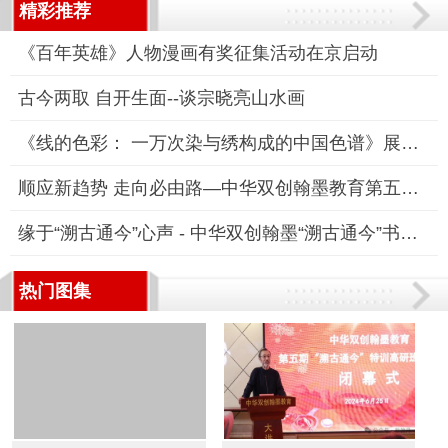
精彩推荐
《百年英雄》人物漫画有奖征集活动在京启动
古今两取 自开生面--谈宗晓亮山水画
《线的色彩： 一万次染与绣构成的中国色谱》展览正式开幕，从一
顺应新趋势 走向必由路—中华双创翰墨教育第五期“溯古通今”书
缘于“溯古通今”心声 - 中华双创翰墨“溯古通今”书法特训高研
热门图集